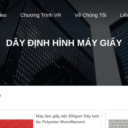
deo
Chương Trình VR
Về Chúng Tôi
Liê
DÂY ĐỊNH HÌNH MÁY GIẤY
y
Máy làm giấy dệt 300gsm Dây lưới
lọc Polyester Monofilament