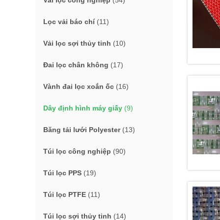
Vải lọc công nghiệp
(54)
Lọc vải báo chí
(11)
Vải lọc sợi thủy tinh
(10)
Đai lọc chân không
(17)
Vành đai lọc xoắn ốc
(16)
Dây định hình máy giấy
(9)
Băng tải lưới Polyester
(13)
Túi lọc công nghiệp
(90)
Túi lọc PPS
(19)
Túi lọc PTFE
(11)
Túi lọc sợi thủy tinh
(14)