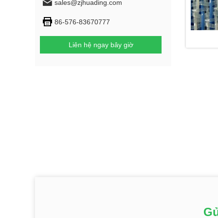
sales@zjhuading.com
86-576-83670777
Liên hệ ngay bây giờ
Gử