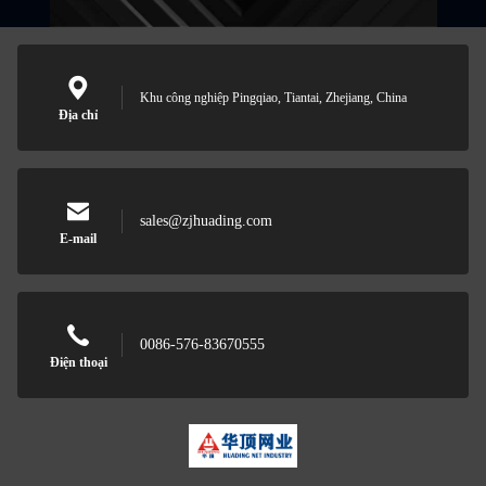
Khu công nghiệp Pingqiao, Tiantai, Zhejiang, China
Địa chỉ
sales@zjhuading.com
E-mail
0086-576-83670555
Điện thoại