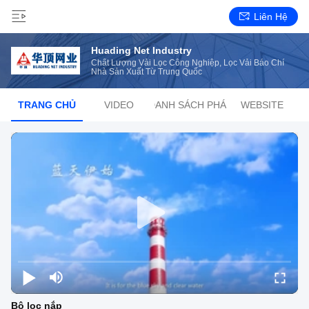
Liên Hệ
Huading Net Industry
Chất Lượng Vải Lọc Công Nghiệp, Lọc Vải Báo Chí
Nhà Sản Xuất Từ ​​Trung Quốc
TRANG CHỦ
VIDEO
DANH SÁCH PHÁT
WEBSITE
Bộ lọc nắp