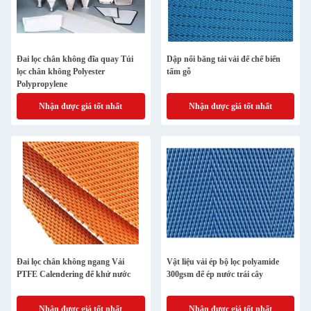
Đai lọc chân không đĩa quay Túi
Dập nổi băng tải vải để chế biến
lọc chân không Polyester
tấm gỗ
Polypropylene
Nhận được giá tốt nhất
Nhận được giá tốt nhất
Đai lọc chân không ngang Vải
Vật liệu vải ép bộ lọc polyamide
PTFE Calendering để khử nước
300gsm để ép nước trái cây
Nhận được giá tốt nhất
Nhận được giá tốt nhất