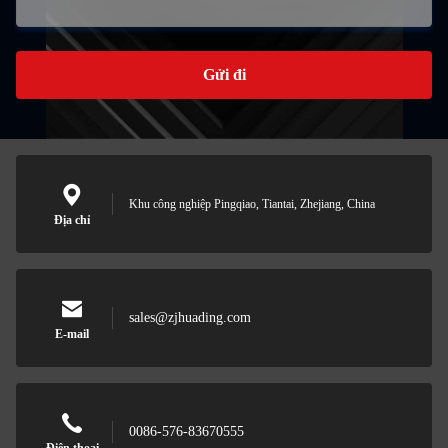
Gửi đi
Khu công nghiệp Pingqiao, Tiantai, Zhejiang, China
Địa chỉ
sales@zjhuading.com
E-mail
0086-576-83670555