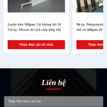
Luyện kim 500gsm Vải không dệt 10
Bộ lọc Polypropylen
Vải lọc Micron để tách chất lỏng rắn
thế vải 600gsm để k
Nhận được giá tốt nhất
Nhận được gi
Liên hệ