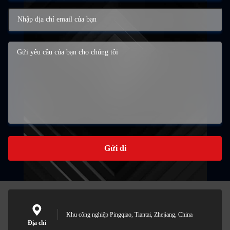
Gửi đi
Khu công nghiệp Pingqiao, Tiantai, Zhejiang, China
Địa chỉ