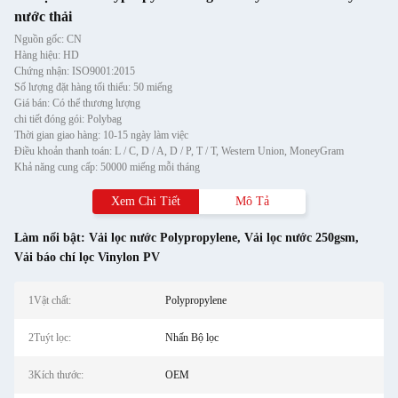
nước thải
Nguồn gốc: CN
Hàng hiệu: HD
Chứng nhận: ISO9001:2015
Số lượng đặt hàng tối thiểu: 50 miếng
Giá bán: Có thể thương lượng
chi tiết đóng gói: Polybag
Thời gian giao hàng: 10-15 ngày làm việc
Điều khoản thanh toán: L / C, D / A, D / P, T / T, Western Union, MoneyGram
Khả năng cung cấp: 50000 miếng mỗi tháng
Xem Chi Tiết
Mô Tả
Làm nổi bật:
Vải lọc nước Polypropylene
,
Vải lọc nước 250gsm
,
Vải báo chí lọc Vinylon PV
1Vật chất:
Polypropylene
2Tuýt lọc:
Nhấn Bộ lọc
3Kích thước:
OEM