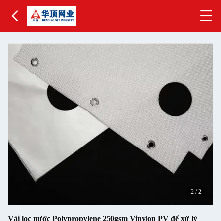
2
/
2
Vải lọc nước Polypropylene 250gsm Vinylon PV để xử lý