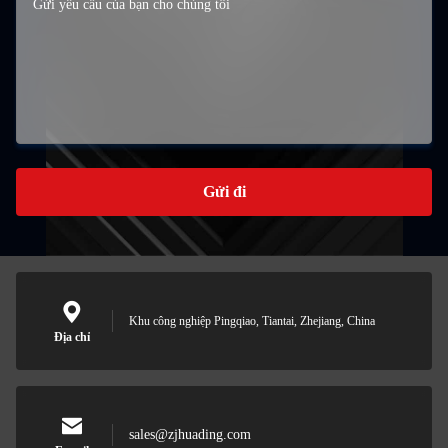
Gửi đi
Khu công nghiệp Pingqiao, Tiantai, Zhejiang, China
Địa chỉ
sales@zjhuading.com