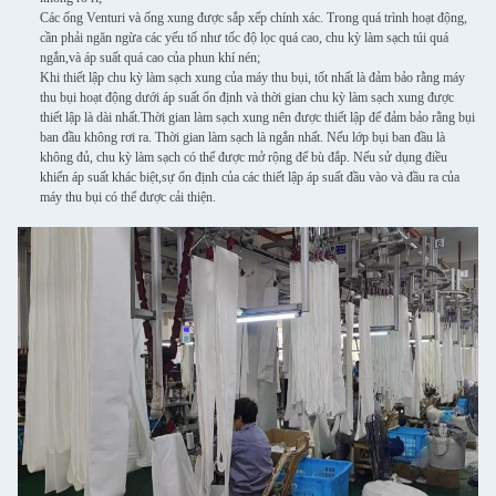
Các ống Venturi và ống xung được sắp xếp chính xác. Trong quá trình hoạt động,
cần phải ngăn ngừa các yếu tố như tốc độ lọc quá cao, chu kỳ làm sạch túi quá
ngắn,và áp suất quá cao của phun khí nén;
Khi thiết lập chu kỳ làm sạch xung của máy thu bụi, tốt nhất là đảm bảo rằng máy
thu bụi hoạt động dưới áp suất ổn định và thời gian chu kỳ làm sạch xung được
thiết lập là dài nhất.Thời gian làm sạch xung nên được thiết lập để đảm bảo rằng bụi
ban đầu không rơi ra. Thời gian làm sạch là ngắn nhất. Nếu lớp bụi ban đầu là
không đủ, chu kỳ làm sạch có thể được mở rộng để bù đắp. Nếu sử dụng điều
khiển áp suất khác biệt,sự ổn định của các thiết lập áp suất đầu vào và đầu ra của
máy thu bụi có thể được cải thiện.