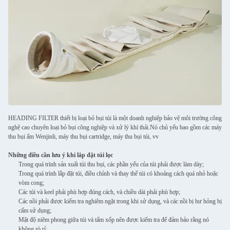
HEADING FILTER thiết bị loại bỏ bụi túi là một doanh nghiệp bảo vệ môi trường công
nghệ cao chuyên loại bỏ bụi công nghiệp và xử lý khí thải.Nó chủ yếu bao gồm các máy
thu bụi ẩm Wenjinli, máy thu bụi cartridge, máy thu bụi túi, vv
Những điều cần lưu ý khi lắp đặt túi lọc
Trong quá trình sản xuất túi thu bụi, các phần yếu của túi phải được làm dày;
Trong quá trình lắp đặt túi, điều chỉnh và thay thế túi có khoảng cách quá nhỏ hoặc
vòm cong;
Các túi và keel phải phù hợp đúng cách, và chiều dài phải phù hợp;
Các nồi phải được kiểm tra nghiêm ngặt trong khi sử dụng, và các nồi bị hư hỏng bị
cấm sử dụng;
Mật độ niêm phong giữa túi và tấm xốp nên được kiểm tra để đảm bảo rằng nó
không rò rỉ;