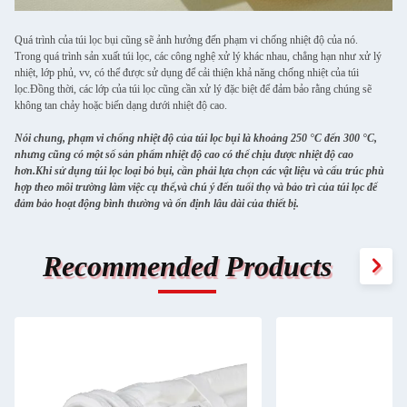
Quá trình của túi lọc bụi cũng sẽ ảnh hưởng đến phạm vi chống nhiệt độ của nó.
Trong quá trình sản xuất túi lọc, các công nghệ xử lý khác nhau, chẳng hạn như xử lý
nhiệt, lớp phủ, vv, có thể được sử dụng để cải thiện khả năng chống nhiệt của túi
lọc.Đồng thời, các lớp của túi lọc cũng cần xử lý đặc biệt để đảm bảo rằng chúng sẽ
không tan chảy hoặc biến dạng dưới nhiệt độ cao.
Nói chung, phạm vi chống nhiệt độ của túi lọc bụi là khoảng 250 °C đến 300 °C,
nhưng cũng có một số sản phẩm nhiệt độ cao có thể chịu được nhiệt độ cao
hơn.Khi sử dụng túi lọc loại bỏ bụi, cần phải lựa chọn các vật liệu và cấu trúc phù
hợp theo môi trường làm việc cụ thể,và chú ý đến tuổi thọ và bảo trì của túi lọc để
đảm bảo hoạt động bình thường và ổn định lâu dài của thiết bị.
Recommended Products