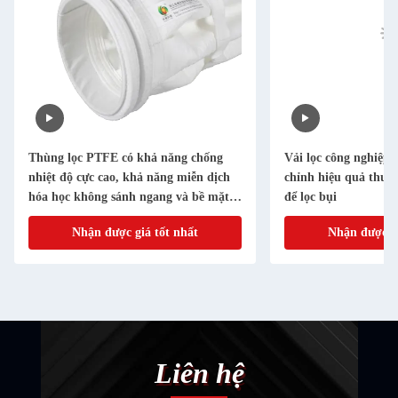
Thùng lọc PTFE có khả năng chống
Vải lọc công nghiệp 
nhiệt độ cực cao, khả năng miễn dịch
chỉnh hiệu quả thu g
hóa học không sánh ngang và bề mặt
để lọc bụi
không dính để thu thập bụi công
Nhận được giá tốt nhất
Nhận được gi
nghiệp
Liên hệ