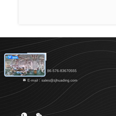
điện thoại：86-576-83670555
E-mail：sales@zjhuading.com