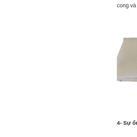
cong và d
4- Sự ổ