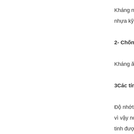
Kháng nh
nhựa kỹ 
2- Chốn
Kháng ă
3Các tí
Độ nhớt 
vì vậy 
tinh đư