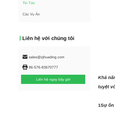
Tin Tức
Các Vụ Án
Liên hệ với chúng tôi
sales@zjhuading.com
86-576-83670777
Khả năn
Liên hệ ngay bây giờ
tuyệt v
1Sự ổn 