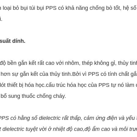
 loại bỏ bụi túi bụi PPS có khả năng chống bò tốt, hệ s
i.
 suất dính.
ộ bền gắn kết rất cao với nhôm, thép không gỉ, thủy tin
hơn sự gắn kết của thủy tinh.Bởi vì PPS có tính chất gắ
lót thiết bị hóa học.cấu trúc hóa học của PPS tự nó làm
 bổ sung thuốc chống cháy.
PPS có hằng số dielectric rất thấp, cảm ứng điện và yếu t
t dielectric tuyệt vời ở nhiệt độ cao,độ ẩm cao và môi tr