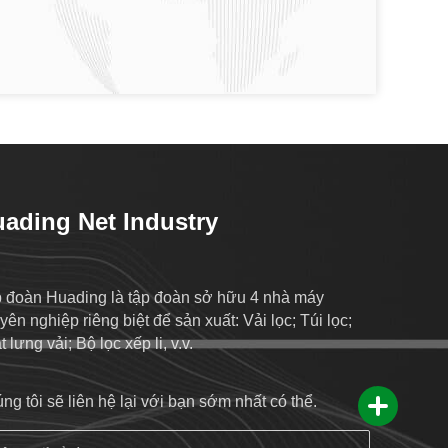
ading Net Industry
 đoàn Huading là tập đoàn sở hữu 4 nhà máy
yên nghiệp riêng biệt để sản xuất: Vải lọc; Túi lọc;
 lưng vải; Bộ lọc xếp li, v.v.
ng tôi sẽ liên hệ lại với bạn sớm nhất có thể.