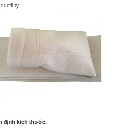
uctility.
n định kích thước.