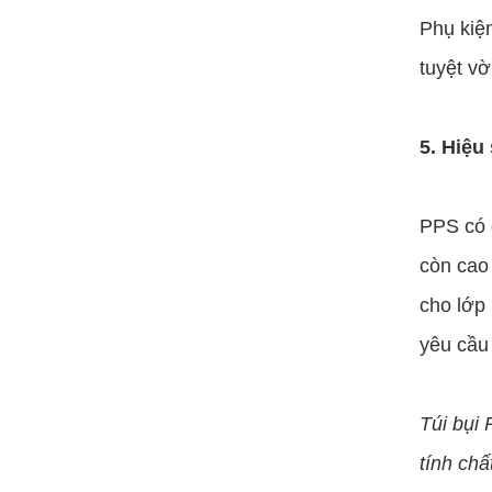
Phụ kiện
tuyệt vờ
5. Hiệu
PPS có đ
còn cao 
cho lớp 
yêu cầu
Túi bụi 
tính chấ