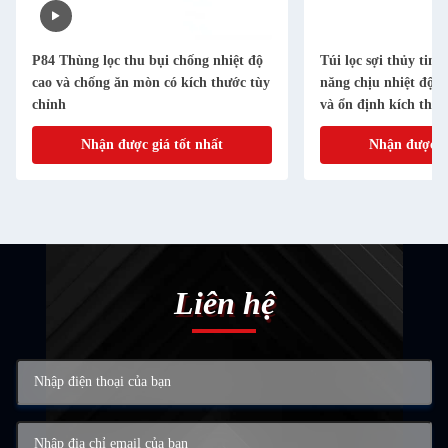
P84 Thùng lọc thu bụi chống nhiệt độ
Túi lọc sợi thủy tin
cao và chống ăn mòn có kích thước tùy
năng chịu nhiệt độ 
chỉnh
và ổn định kích thước
bụi công nghiệp
Nhận được giá tốt nhất
Nhận được gi
Liên hệ