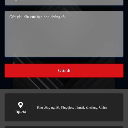
Gửi đi
Khu công nghiệp Pingqiao, Tiantai, Zhejiang, China
Địa chỉ