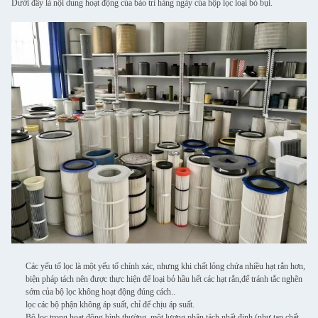
Dưới đây là nội dung hoạt động của bảo trì hàng ngày của hộp lọc loại bỏ bụi.
Các yếu tố lọc là một yếu tố chính xác, nhưng khi chất lỏng chứa nhiều hạt rắn hơn,
biện pháp tách nên được thực hiện để loại bỏ hầu hết các hạt rắn,để tránh tắc nghẽn
sớm của bộ lọc không hoạt động đúng cách..
lọc các bộ phận không áp suất, chỉ để chịu áp suất.
Bộ lọc trong hoạt động bình thường, một lượng phân tách nhất định (như tạp chất