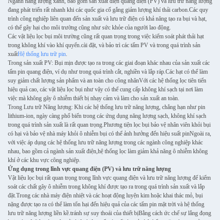
Ngành năng lượng xanh, bao gồm sản xuất điện quang điện (PV) và lưu trữ năng lượng
đang phát triển rất nhanh khi các quốc gia cố gắng giảm lượng khí thải carbon.Các quy
trình công nghiệp liên quan đến sản xuất và lưu trữ điện có khả năng tạo ra bụi và hạt,
có thể gây hại cho môi trường cũng như sức khỏe của người lao động.
Các vật liệu lọc bụi môi trường cũng rất quan trọng trong việc kiểm soát phát thải hạt
trong không khí vào khí quyển.cài đặt, và bảo trì các tấm PV và trong quá trình sản
xuất
Hệ thống lưu trữ pin
.
Trong sản xuất PV: Bụi mịn được tạo ra trong các giai đoạn khác nhau của sản xuất các
tấm pin quang điện, ví dụ như trong quá trình cắt, nghiền và lắp ráp.Các hạt có thể làm
suy giảm chất lượng sản phẩm và an toàn cho công nhânVới các hệ thống lọc tiên tiến
hiệu quả cao, các vật liệu lọc bụi như vậy có thể cung cấp không khí sạch tại nơi làm
việc mà không gây ô nhiễm thiết bị nhạy cảm và làm cho sản xuất an toàn.
Trong Lưu trữ Năng lượng: Khi các hệ thống lưu trữ năng lượng, chẳng hạn như pin
lithium-ion, ngày càng phổ biến trong các ứng dụng năng lượng sạch, không khí sạch
trong quá trình sản xuất là rất quan trọng.Phương tiện lọc bụi bảo vệ nhân viên khỏi bụi
có hại và bảo vệ nhà máy khỏi ô nhiễm bụi có thể ảnh hưởng đến hiệu suất pinNgoài ra,
với việc áp dụng các hệ thống lưu trữ năng lượng trong các ngành công nghiệp khác
nhau, bao gồm cả ngành sản xuất điện,hệ thống lọc làm giảm khả năng ô nhiễm không
khí ở các khu vực công nghiệp.
Ứng dụng trong lĩnh vực quang điện (PV) và lưu trữ năng lượng
Vật liệu lọc bụi rất quan trọng trong lĩnh vực quang điện và lưu trữ năng lượng để kiểm
soát các chất gây ô nhiễm trong không khí được tạo ra trong quá trình sản xuất và lắp
đặt.Trong các nhà máy điện nhiệt và các hoạt động luyện kim hoặc khai thác mỏ, bụi
nặng được tạo ra có thể làm tổn hại đến hiệu quả của các tấm pin mặt trời và hệ thống
lưu trữ năng lượng liền kề.tránh sự suy thoái của thiết bịBằng cách ức chế sự lắng đọng