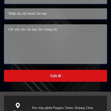
Gửi đi
Khu công nghiệp Pingqiao, Tiantai, Zhejiang, China