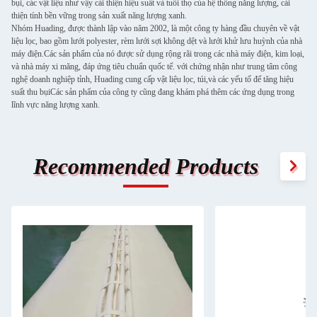
bụi, các vật liệu như vậy cải thiện hiệu suất và tuổi thọ của hệ thống năng lượng, cải
thiện tính bền vững trong sản xuất năng lượng xanh.
Nhóm Huading, được thành lập vào năm 2002, là một công ty hàng đầu chuyên về vật
liệu lọc, bao gồm lưới polyester, rèm lưới sợi không dệt và lưới khử lưu huỳnh của nhà
máy điện.Các sản phẩm của nó được sử dụng rộng rãi trong các nhà máy điện, kim loại,
và nhà máy xi măng, đáp ứng tiêu chuẩn quốc tế. với chứng nhận như trung tâm công
nghệ doanh nghiệp tỉnh, Huading cung cấp vật liệu lọc, túi,và các yếu tố để tăng hiệu
suất thu bụiCác sản phẩm của công ty cũng đang khám phá thêm các ứng dụng trong
lĩnh vực năng lượng xanh.
Recommended Products