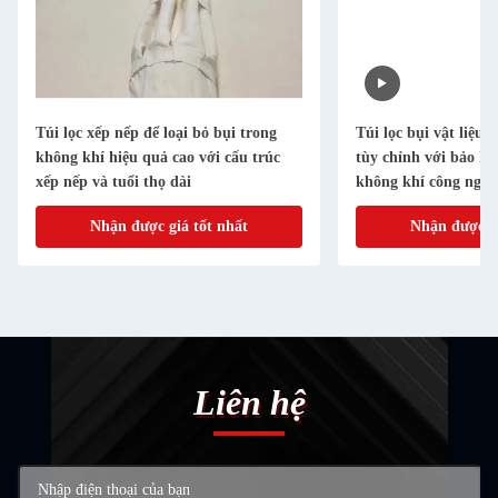
Túi lọc xếp nếp để loại bỏ bụi trong
Túi lọc bụi vật liệu 
không khí hiệu quả cao với cấu trúc
tùy chỉnh với bảo hà
xếp nếp và tuổi thọ dài
không khí công nghi
Nhận được giá tốt nhất
Nhận được gi
Liên hệ