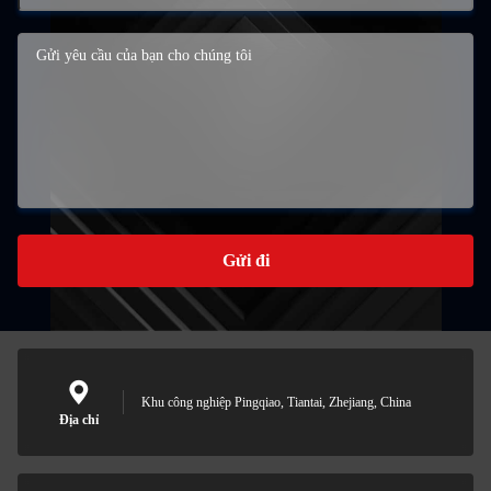
Gửi đi
Khu công nghiệp Pingqiao, Tiantai, Zhejiang, China
Địa chỉ