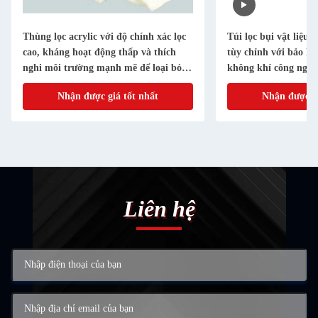
Thùng lọc acrylic với độ chính xác lọc
Túi lọc bụi vật liệu 
cao, kháng hoạt động thấp và thích
tùy chỉnh với bảo hà
nghi môi trường mạnh mẽ để loại bỏ
không khí công nghi
bụi công nghiệp
Nhận được giá tốt nhất
Nhận được gi
Liên hệ