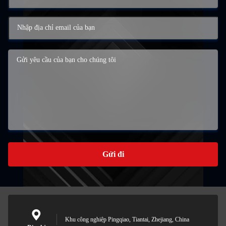
Gửi đi
Khu công nghiệp Pingqiao, Tiantai, Zhejiang, China