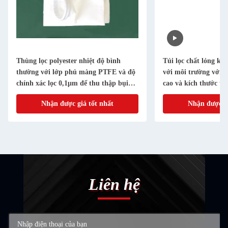
Thùng lọc polyester nhiệt độ bình
Túi lọc chất lỏng kh
thường với lớp phủ màng PTFE và độ
với môi trường với đ
chính xác lọc 0,1μm để thu thập bụi
cao và kích thước tù
công nghiệp
Nhận được giá tốt nhất
Nhận được gi
Liên hệ