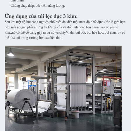
phủ phim.
Chống chạy thấp, tiết kiệm năng lượng.
Ứng dụng của túi lọc đục 3 kim:
Sau khi mật độ bụi công nghiệp phổ biến đạt đến một mức độ nhất định (tức là giới hạn
nổ), nếu nó gặp phải những tia lửa xả của sự đốt tĩnh hoặc bên ngoài và các yếu tố
khác,nó có thể dễ dàng gây ra vụ nổ và cháyVí dụ, bụi bột, bụi hóa học, bụi than, vv có
thể phát nổ trong trường hợp xả điện tĩnh.