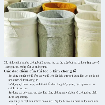
Các túi lọc đâm kim ba chống bụi là các túi lọc vải thu thập bụi với ba hiệu ứng bảo vệ
"kháng nước, chống dầu và chống tĩnh".
Các đặc điểm của túi lọc 3 kim chống lỗ:
Sợi công nghiệp có độ bền cao và độ kéo dài thấp được sử dụng làm vỏ, do đó độ
bền được cải thiện đáng kể.
Sử dụng sợi denier mịn, kích thước lỗ chân lông được giảm, độ xốp cao và độ
chính xác lọc cao.
Sử dụng sợi polyester cao cấp, khả năng chống axit và kiềm và chống thủy phân
được tăng cường.
Việc xử lý bề mặt mịn hơn và nó có hiệu ứng lọc bề mặt như của túi lọc đâm kim