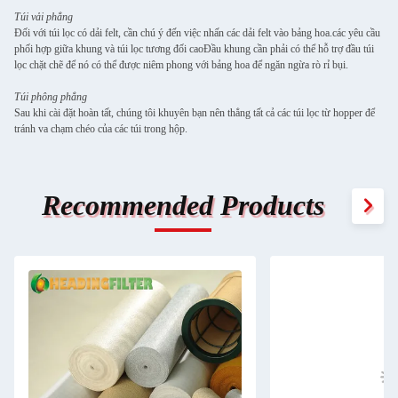
Túi vải phẳng
Đối với túi lọc có dải felt, cần chú ý đến việc nhấn các dải felt vào bảng hoa.các yêu cầu
phối hợp giữa khung và túi lọc tương đối caoĐầu khung cần phải có thể hỗ trợ đầu túi
lọc chặt chẽ để nó có thể được niêm phong với bảng hoa để ngăn ngừa rò rỉ bụi.
Túi phông phẳng
Sau khi cài đặt hoàn tất, chúng tôi khuyên bạn nên thẳng tất cả các túi lọc từ hopper để
tránh va chạm chéo của các túi trong hộp.
Recommended Products