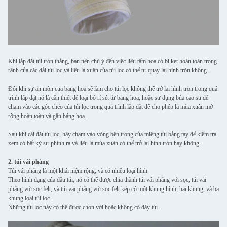
Khi lắp đặt túi tròn thẳng, bạn nên chú ý đến việc liệu tấm hoa có bị kẹt hoàn toàn trong
rãnh của các dải túi lọc,và liệu lá xuân của túi lọc có thể tự quay lại hình tròn không.
Đôi khi sự ăn mòn của bảng hoa sẽ làm cho túi lọc không thể trở lại hình tròn trong quá
trình lắp đặt.nó là cần thiết để loại bỏ rỉ sét từ bảng hoa, hoặc sử dụng búa cao su để
chạm vào các góc chéo của túi lọc trong quá trình lắp đặt để cho phép lá mùa xuân mở
rộng hoàn toàn và gần bảng hoa.
Sau khi cài đặt túi lọc, hãy chạm vào vòng bên trong của miệng túi bằng tay để kiểm tra
xem có bất kỳ sự phình ra và liệu lá mùa xuân có thể trở lại hình tròn hay không.
2. túi vải phẳng
Túi vải phẳng là một khái niệm rộng, và có nhiều loại hình.
Theo hình dạng của đầu túi, nó có thể được chia thành túi vải phẳng với sọc, túi vải
phẳng với sọc felt, và túi vải phẳng với sọc felt kép.có một khung hình, hai khung, và ba
khung loại túi lọc.
Những túi lọc này có thể được chọn với hoặc không có đáy túi.