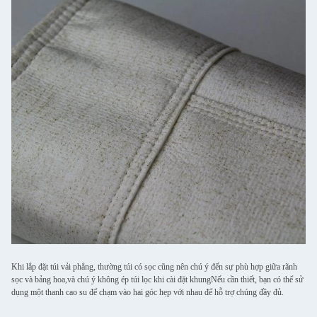
Khi lắp đặt túi vải phẳng, thường túi có sọc cũng nên chú ý đến sự phù hợp giữa rãnh
sọc và bảng hoa,và chú ý không ép túi lọc khi cài đặt khungNếu cần thiết, bạn có thể sử
dụng một thanh cao su để chạm vào hai góc hẹp với nhau để hỗ trợ chúng đầy đủ.