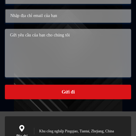
Gửi đi
Khu công nghiệp Pingqiao, Tiantai, Zhejiang, China
Địa chỉ