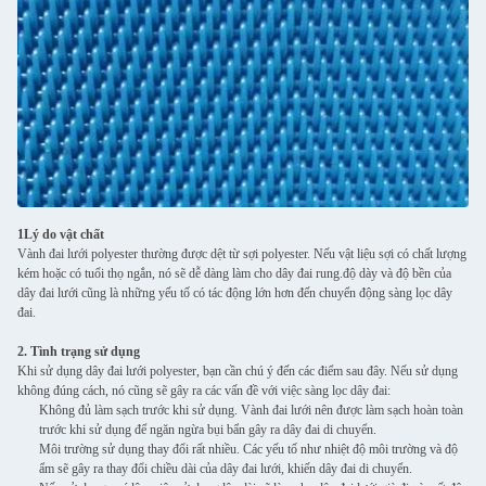
1Lý do vật chất
Vành đai lưới polyester thường được dệt từ sợi polyester. Nếu vật liệu sợi có chất lượng
kém hoặc có tuổi thọ ngắn, nó sẽ dễ dàng làm cho dây đai rung.độ dày và độ bền của
dây đai lưới cũng là những yếu tố có tác động lớn hơn đến chuyển động sàng lọc dây
đai.
2. Tình trạng sử dụng
Khi sử dụng dây đai lưới polyester, bạn cần chú ý đến các điểm sau đây. Nếu sử dụng
không đúng cách, nó cũng sẽ gây ra các vấn đề với việc sàng lọc dây đai:
Không đủ làm sạch trước khi sử dụng. Vành đai lưới nên được làm sạch hoàn toàn
trước khi sử dụng để ngăn ngừa bụi bẩn gây ra dây đai di chuyển.
Môi trường sử dụng thay đổi rất nhiều. Các yếu tố như nhiệt độ môi trường và độ
ẩm sẽ gây ra thay đổi chiều dài của dây đai lưới, khiến dây đai di chuyển.