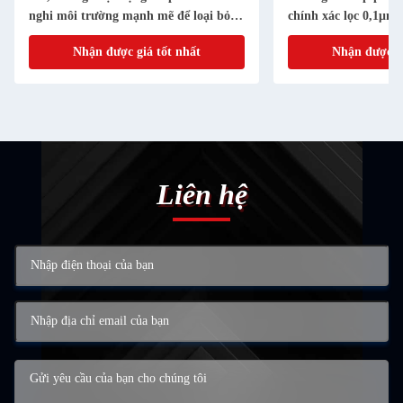
nghi môi trường mạnh mẽ để loại bỏ
chính xác lọc 0,1μm 
bụi công nghiệp
công nghiệp
Nhận được giá tốt nhất
Nhận được gi
Liên hệ