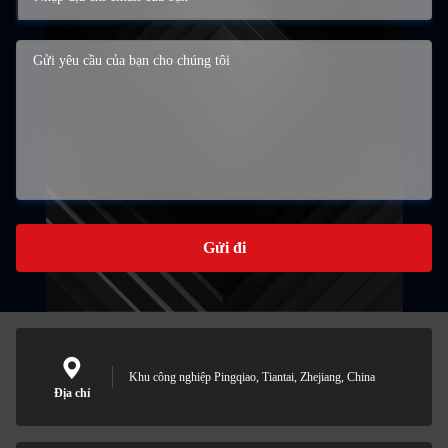
Gửi đi
Khu công nghiệp Pingqiao, Tiantai, Zhejiang, China
Địa chỉ