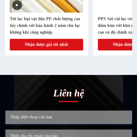
Túi lọc bụi vật liệu PE chất lượng cao
PPS Sợi vải lọc công
tùy chỉnh với bảo hành 2 năm cho lọc
đâm kim với khả năn
không khí công nghiệp
cao và độ chính xác 
chống ăn mòn hóa h
Nhận được giá tốt nhất
Nhận được gi
Liên hệ