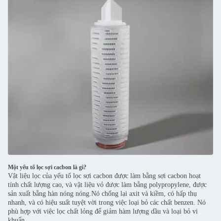
Một yếu tố lọc sợi cacbon là gì?
Vật liệu lọc của yếu tố lọc sợi cacbon được làm bằng sợi cacbon hoạt
tính chất lượng cao, và vật liệu vỏ được làm bằng polypropylene, được
sản xuất bằng hàn nóng nóng.Nó chống lại axit và kiềm, có hấp thụ
nhanh, và có hiệu suất tuyệt vời trong việc loại bỏ các chất benzen. Nó
phù hợp với việc lọc chất lỏng để giảm hàm lượng dầu và loại bỏ vi
khuẩn.